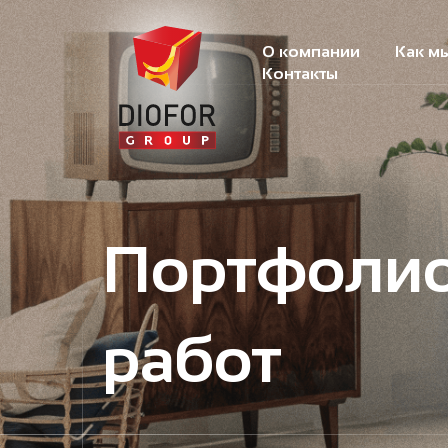
О компании
Как м
Контакты
Портфоли
работ