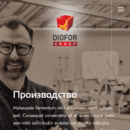
Производство
Malesuada fermentum velit accumsan, eget nullam
sed. Consequat consectetur sit et quam neque. Justo
sem nibh sollicitudin sodales nisl sagittis ridiculus